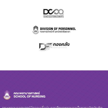
คณะพยาบาลศษสตร์มีความเชื่อว่า การศึกษาพยาบาลเป็นการผลิตบัณฑิต