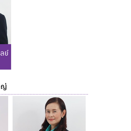
ลย์
ญ่
252
th