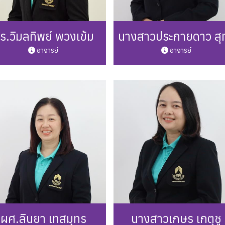
ร.วิมลทิพย์ พวงเข้ม
นางสาวประกายดาว สุท
อาจารย์
อาจารย์
one: 0 5446 6666 ต่อ 3249
Phone: 0 5446 6666 ต่อ 32
il: wimonthip.ph@up.ac.th
Mail: prakaidao.su@up.ac.t
รายละเอียดเพิ่มเติม
รายละเอียดเพิ่มเติม
ผศ.ลินยา เทสมุทร
นางสาวเกษร เกตุชู