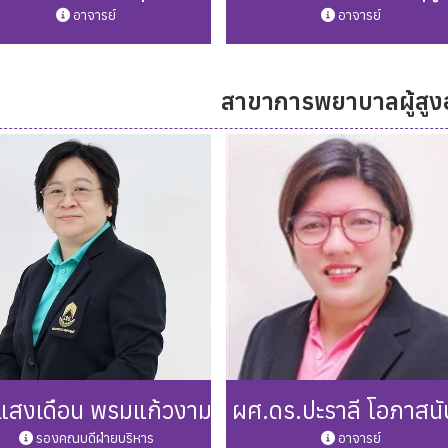
อาจารย์
อาจารย์
สาขาการพยาบาลผู้สูง
one: 0 5446 6666 ต่อ 3252
Phone: 0 5446 6666 ต่อ 32
Mail: linya.te@up.ac.th
Mail: kesorn.ke@up.ac.th
รายละเอียดเพิ่มเติม
รายละเอียดเพิ่มเติม
แสงเดือน พรมแก้วงาม
ผศ.ดร.ปะราลี โอภาสนั
รองคณบดีฝ่ายบริหาร
อาจารย์