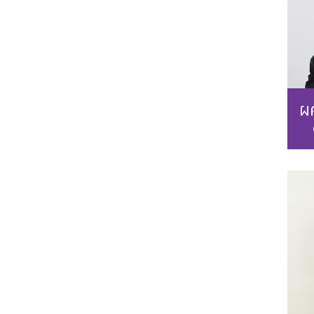
ผศ
Ph
M