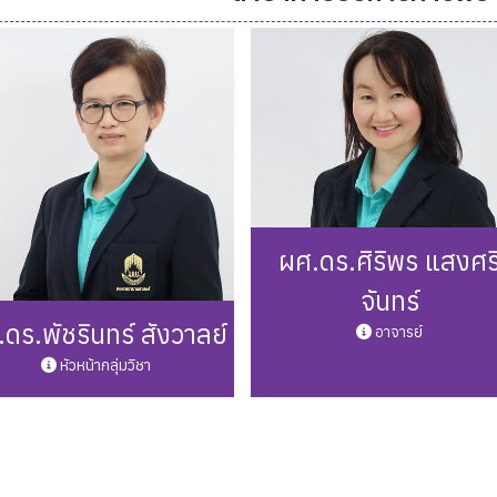
one: 0 5446 6666 ต่อ 3249
Phone: -
Mail: porntip.pa@up.ac.th
Mail: winut.du@up.ac.th
รายละเอียดเพิ่มเติม
รายละเอียดเพิ่มเติม
ผศ.ดร.ศิริพร แสงศร
จันทร์
ดร.พัชรินทร์ สังวาลย์
อาจารย์
หัวหน้ากลุ่มวิชา
Phone: 0 5446 6666 ต่อ 32
one: 0 5446 6666 ต่อ 3252
Mail: siriporn.sa@up.ac.th(ลาศ