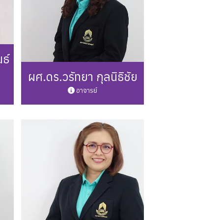
ธ์
ผศ.ดร.วรัทยา กุลนิธิชัย
อาจารย์
13
Phone: 0 5446 6666 ต่อ 3249
Mail: waratya.ku@up.ac.th
รายละเอียดเพิ่มเติม