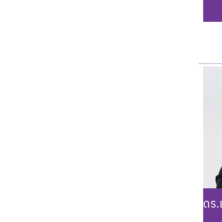
Ph
ดร.