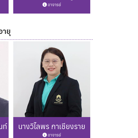
อาจารย์
อายุ
49
Phone: 0 5446 6666 ต่อ 3249
Mail: thammawit.Ra@up.ac.th
รายละเอียดเพิ่มเติม
นท์
นางวิไลพร กาเชียงราย
อาจารย์