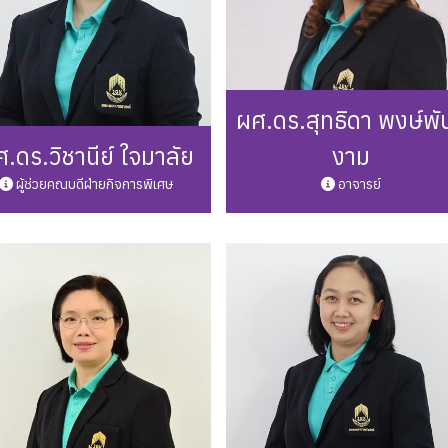
ผศ.ดร.สุทธิดา พงษ์พัน
.ดร.วิชานีย์ ใจมาลัย
งาม
ผู้ช่วยคณบดีฝ่ายกิจการพิเศษ
อาจารย์
one: 0 5446 6666 ต่อ 3249
Phone: 0 5446 6666 ต่อ 32
ail: wichanee.ja@up.ac.th
Mail: sutthida.ph@up.ac.th
รายละเอียดเพิ่มเติม
รายละเอียดเพิ่มเติม