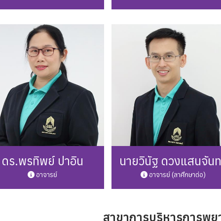
one: 0 5446 6666 ต่อ 3249
Phone: 0 5446 6666 ต่อ 31
l: seangduean.ph@up.ac.th
Mail: paralee.op@up.ac.th
รายละเอียดเพิ่มเติม
รายละเอียดเพิ่มเติม
ดร.พรทิพย์ ปาอิน
นายวินัฐ ดวงแสนจันท
อาจารย์
อาจารย์ (ลาศึกษาต่อ)
สาขาการบริหารการพย