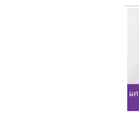
Ph
ผศ.
Ph