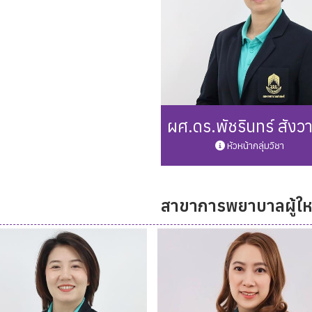
ผศ.ดร.พัชรินทร์ สังวา
หัวหน้ากลุ่มวิชา
สาขาการพยาบาลผู้ให
Phone: 0 5446 6666 ต่อ 3
Mail: Patcharin.su@up.ac.
รายละเอียดเพิ่มเติม